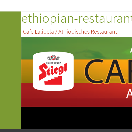
ethiopian-restaurant
Cafe Lalibela / Äthiopisches Restaurant